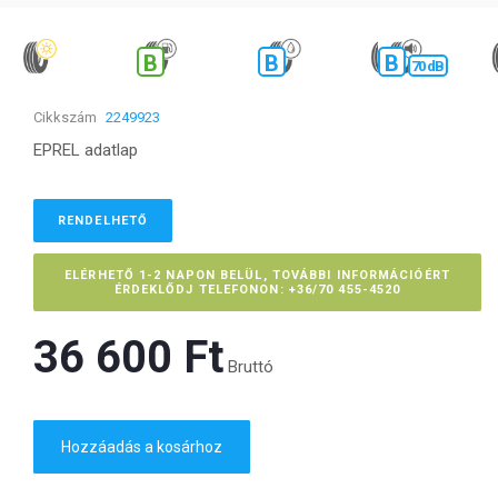
B
B
B
70 dB
Cikkszám
2249923
EPREL adatlap
RENDELHETŐ
ELÉRHETŐ 1-2 NAPON BELÜL, TOVÁBBI INFORMÁCIÓÉRT
ÉRDEKLŐDJ TELEFONON: +36/70 455-4520
36 600 Ft‎
Bruttó
Hozzáadás a kosárhoz