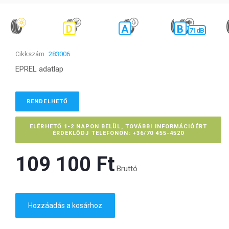
D
A
B
71 dB
Cikkszám
283006
EPREL adatlap
RENDELHETŐ
ELÉRHETŐ 1-2 NAPON BELÜL, TOVÁBBI INFORMÁCIÓÉRT
ÉRDEKLŐDJ TELEFONON: +36/70 455-4520
109 100 Ft‎
Bruttó
Hozzáadás a kosárhoz