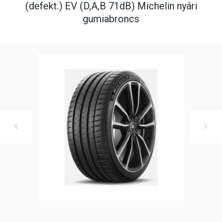
(defekt.) EV (D,A,B 71dB) Michelin nyári
gumiabroncs