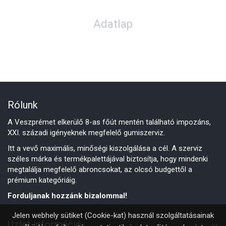
Adatlap
Rólunk
A Veszprémet elkerülő 8-as főút mentén található impozáns,
XXI. századi igényeknek megfelelő gumiszerviz.
Itt a vevő maximális, minőségi kiszolgálása a cél. A szerviz
széles márka és termékpalettájával biztosítja, hogy mindenki
megtalálja megfelelő abroncsokat, az olcsó budgettől a
prémium kategóriáig.
Forduljanak hozzánk bizalommal!
Jelen webhely sütiket (Cookie-kat) használ szolgáltatásainak
Üzlet információ