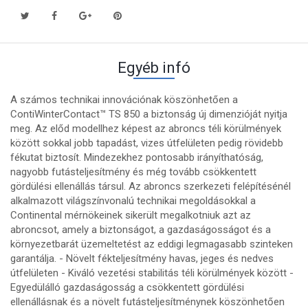
Egyéb infó
A számos technikai innovációnak köszönhetően a
ContiWinterContact™ TS 850 a biztonság új dimenzióját nyitja
meg. Az előd modellhez képest az abroncs téli körülmények
között sokkal jobb tapadást, vizes útfelületen pedig rövidebb
fékutat biztosít. Mindezekhez pontosabb irányíthatóság,
nagyobb futásteljesítmény és még tovább csökkentett
gördülési ellenállás társul. Az abroncs szerkezeti felépítésénél
alkalmazott világszínvonalú technikai megoldásokkal a
Continental mérnökeinek sikerült megalkotniuk azt az
abroncsot, amely a biztonságot, a gazdaságosságot és a
környezetbarát üzemeltetést az eddigi legmagasabb szinteken
garantálja. - Növelt fékteljesítmény havas, jeges és nedves
útfelületen - Kiváló vezetési stabilitás téli körülmények között -
Egyedülálló gazdaságosság a csökkentett gördülési
ellenállásnak és a növelt futásteljesítménynek köszönhetően