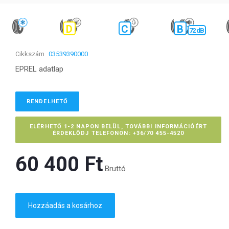
D
C
B
72 dB
Cikkszám
03539390000
EPREL adatlap
RENDELHETŐ
ELÉRHETŐ 1-2 NAPON BELÜL, TOVÁBBI INFORMÁCIÓÉRT
ÉRDEKLŐDJ TELEFONON: +36/70 455-4520
60 400 Ft‎
Bruttó
Hozzáadás a kosárhoz