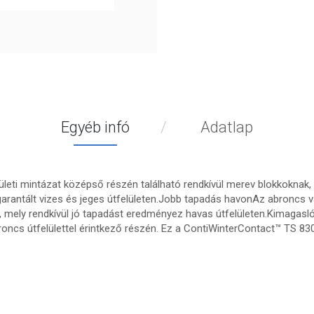
Egyéb infó
Adatlap
ületi mintázat középső részén található rendkívül merev blokkoknak, v
rantált vizes és jeges útfelületen.Jobb tapadás havonAz abroncs vá
, mely rendkívül jó tapadást eredményez havas útfelületen.Kimagasl
ncs útfelülettel érintkező részén. Ez a ContiWinterContact™ TS 8