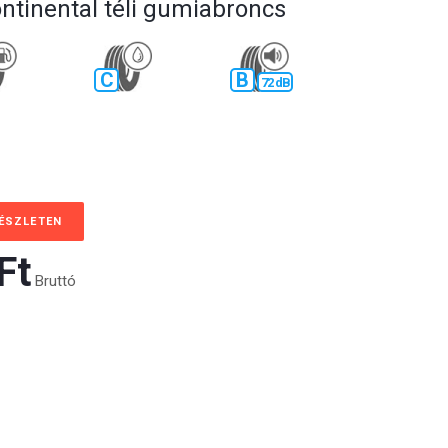
ontinental téli gumiabroncs
C
B
72 dB
KÉSZLETEN
t‎
Bruttó