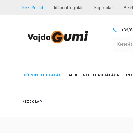
Kezdőoldal
Időpontfoglalás
Kapcsolat
Beje
+36/8
IDŐPONTFOGLALÁS
ALUFELNI FELPRÓBÁLÁSA
IN
KEZDŐLAP