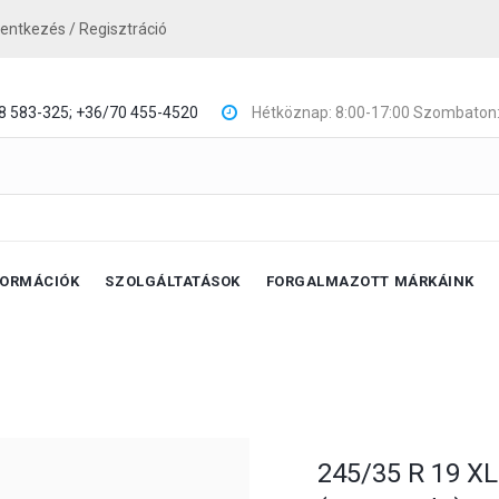
lentkezés / Regisztráció
8 583-325;
+36/70 455-4520
Hétköznap: 8:00-17:00 Szombaton:
FORMÁCIÓK
SZOLGÁLTATÁSOK
FORGALMAZOTT MÁRKÁINK
245/35 R 19 X