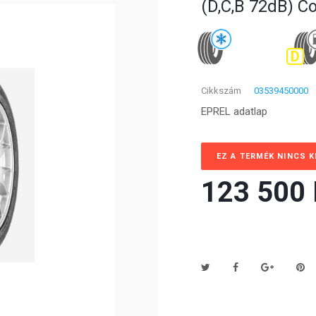
(D,C,B 72dB) C
D
Cikkszám
03539450000
EPREL adatlap
EZ A TERMÉK NINCS 
123 500 F