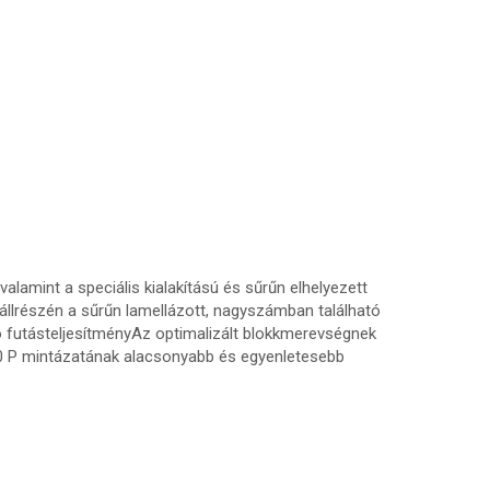
alamint a speciális kialakítású és sűrűn elhelyezett
llrészén a sűrűn lamellázott, nagyszámban található
ó futásteljesítményAz optimalizált blokkmerevségnek
30 P mintázatának alacsonyabb és egyenletesebb