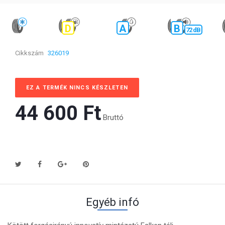
D
A
B
72 dB
Cikkszám
326019
EZ A TERMÉK NINCS KÉSZLETEN
44 600 Ft‎
Bruttó
Egyéb infó