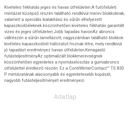
Kivételes fékhatás jeges és havas útfelületen.A futófelületi
mintázat középső részén található rendkívül merev blokkoknak,
valamint a speciális kialakítású és sűrűn elhelyezett
kapaszkodóéleknek köszönhetően kivételes fékhatás garantált
vizes és jeges útfelületen.Jobb tapadás havonAz abroncs
vállrészén a sűrűn lamellázott, nagyszámban található blokkok
kivételes kapaszkodóél-hálózatot hoznak létre, mely rendkívül
jó tapadást eredményez havas útfelületen.Kimagasló
futásteljesítményAz optimalizált blokkmerevségnek
köszönhetően egyenletes a nyomáseloszlás a gumiabroncs
útfelülettel érintkező részén. Ez a ContiWinterContact™ TS 830
P mintázatának alacsonyabb és egyenletesebb kopását,
nagyobb futásteljesítményét eredményezi.
Adatlap