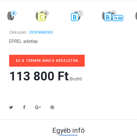
C
B
B
73 dB
Cikkszám
03539680000
EPREL adatlap
EZ A TERMÉK NINCS KÉSZLETEN
113 800 Ft‎
Bruttó
Egyéb infó