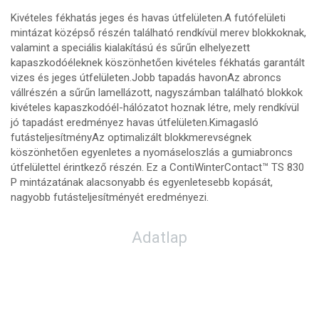
Kivételes fékhatás jeges és havas útfelületen.A futófelületi
mintázat középső részén található rendkívül merev blokkoknak,
valamint a speciális kialakítású és sűrűn elhelyezett
kapaszkodóéleknek köszönhetően kivételes fékhatás garantált
vizes és jeges útfelületen.Jobb tapadás havonAz abroncs
vállrészén a sűrűn lamellázott, nagyszámban található blokkok
kivételes kapaszkodóél-hálózatot hoznak létre, mely rendkívül
jó tapadást eredményez havas útfelületen.Kimagasló
futásteljesítményAz optimalizált blokkmerevségnek
köszönhetően egyenletes a nyomáseloszlás a gumiabroncs
útfelülettel érintkező részén. Ez a ContiWinterContact™ TS 830
P mintázatának alacsonyabb és egyenletesebb kopását,
nagyobb futásteljesítményét eredményezi.
Adatlap