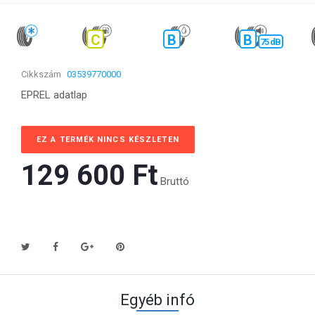
C
B
B
75 dB
Cikkszám
03539770000
EPREL adatlap
EZ A TERMÉK NINCS KÉSZLETEN
129 600 Ft‎
Bruttó
Egyéb infó