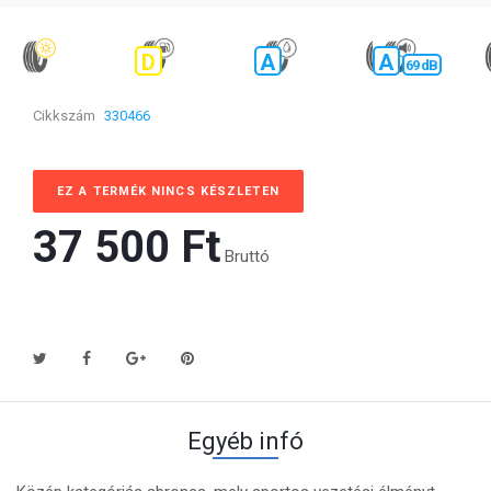
D
A
A
69 dB
Cikkszám
330466
EZ A TERMÉK NINCS KÉSZLETEN
37 500 Ft‎
Bruttó
Egyéb infó