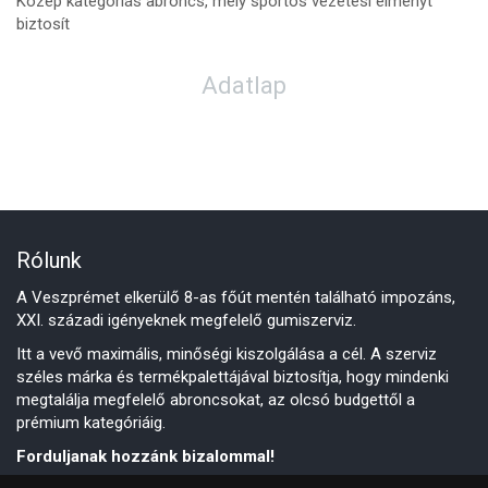
Közép kategóriás abroncs, mely sportos vezetési élményt
biztosít
Adatlap
Rólunk
A Veszprémet elkerülő 8-as főút mentén található impozáns,
XXI. századi igényeknek megfelelő gumiszerviz.
Itt a vevő maximális, minőségi kiszolgálása a cél. A szerviz
széles márka és termékpalettájával biztosítja, hogy mindenki
megtalálja megfelelő abroncsokat, az olcsó budgettől a
prémium kategóriáig.
Forduljanak hozzánk bizalommal!