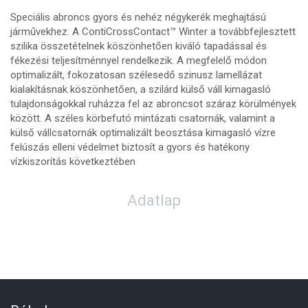
Speciális abroncs gyors és nehéz négykerék meghajtású
járművekhez. A ContiCrossContact™ Winter a továbbfejlesztett
szilika összetételnek köszönhetően kiváló tapadással és
fékezési teljesítménnyel rendelkezik. A megfelelő módon
optimalizált, fokozatosan szélesedő szinusz lamellázat
kialakításnak köszönhetően, a szilárd külső váll kimagasló
tulajdonságokkal ruházza fel az abroncsot száraz körülmények
között. A széles körbefutó mintázati csatornák, valamint a
külső vállcsatornák optimalizált beosztása kimagasló vízre
felúszás elleni védelmet biztosít a gyors és hatékony
vízkiszorítás következtében
Adatlap