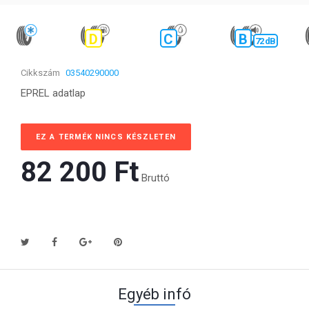
D
C
B
72 dB
Cikkszám
03540290000
EPREL adatlap
EZ A TERMÉK NINCS KÉSZLETEN
82 200 Ft‎
Bruttó
Egyéb infó