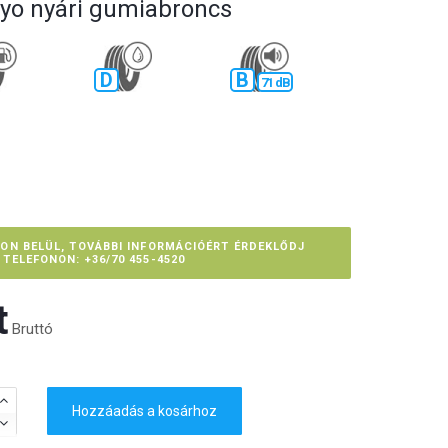
oyo nyári gumiabroncs
D
B
71 dB
PON BELÜL, TOVÁBBI INFORMÁCIÓÉRT ÉRDEKLŐDJ
TELEFONON: +36/70 455-4520
‎
Bruttó
Hozzáadás a kosárhoz