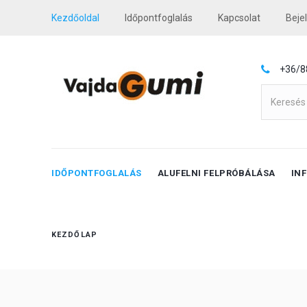
Kezdőoldal
Időpontfoglalás
Kapcsolat
Beje
+36/8
IDŐPONTFOGLALÁS
ALUFELNI FELPRÓBÁLÁSA
IN
KEZDŐLAP