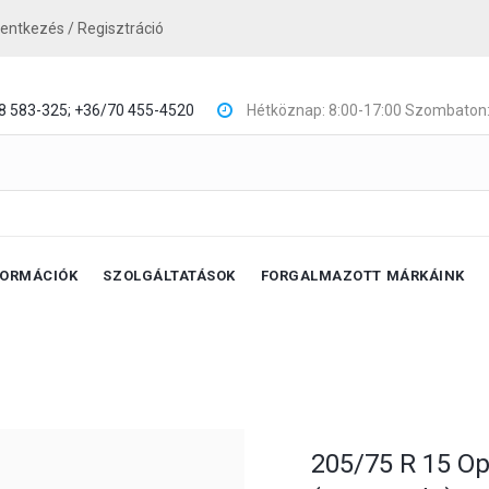
lentkezés / Regisztráció
8 583-325;
+36/70 455-4520
Hétköznap: 8:00-17:00 Szombaton:
FORMÁCIÓK
SZOLGÁLTATÁSOK
FORGALMAZOTT MÁRKÁINK
205/75 R 15 O