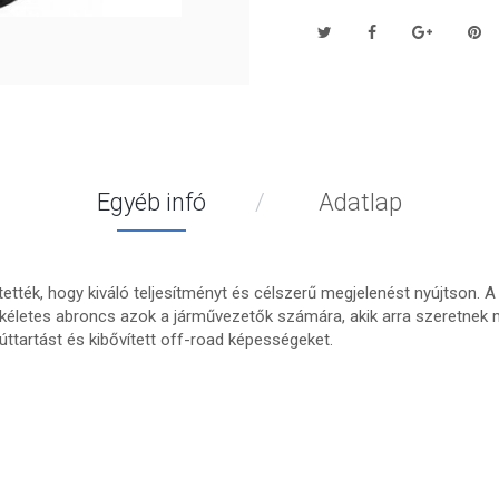
Egyéb infó
Adatlap
ték, hogy kiváló teljesítményt és célszerű megjelenést nyújtson. A
életes abroncs azok a járművezetők számára, akik arra szeretnek m
 úttartást és kibővített off-road képességeket.