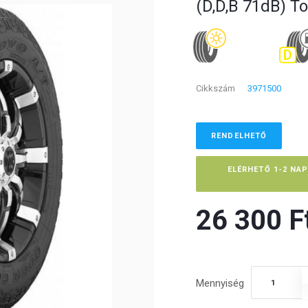
(D,D,B 71dB) T
D
Cikkszám
3971500
RENDELHETŐ
ELÉRHETŐ 1-2 NA
26 300 Ft
Mennyiség