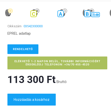
C
A
B
72 dB
Cikkszám
03542300000
EPREL adatlap
RENDELHETŐ
ELÉRHETŐ 1-2 NAPON BELÜL, TOVÁBBI INFORMÁCIÓÉRT
ÉRDEKLŐDJ TELEFONON: +36/70 455-4520
113 300 Ft‎
Bruttó
Hozzáadás a kosárhoz