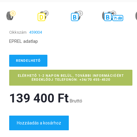
D
B
B
71 dB
Cikkszám
459004
EPREL adatlap
RENDELHETŐ
ELÉRHETŐ 1-2 NAPON BELÜL, TOVÁBBI INFORMÁCIÓÉRT
ÉRDEKLŐDJ TELEFONON: +36/70 455-4520
139 400 Ft‎
Bruttó
Hozzáadás a kosárhoz