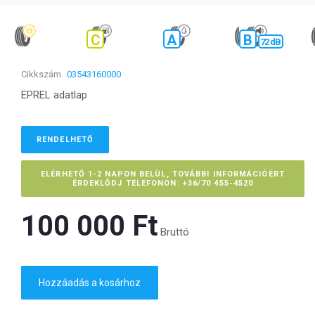
C
A
B
72 dB
Cikkszám
03543160000
EPREL adatlap
RENDELHETŐ
ELÉRHETŐ 1-2 NAPON BELÜL, TOVÁBBI INFORMÁCIÓÉRT
ÉRDEKLŐDJ TELEFONON: +36/70 455-4520
100 000 Ft‎
Bruttó
Hozzáadás a kosárhoz