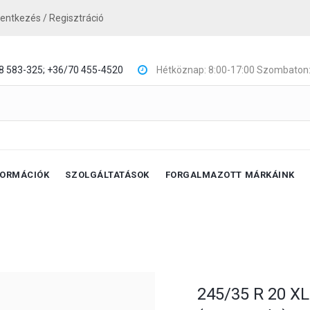
lentkezés / Regisztráció
8 583-325;
+36/70 455-4520
Hétköznap: 8:00-17:00 Szombaton:
FORMÁCIÓK
SZOLGÁLTATÁSOK
FORGALMAZOTT MÁRKÁINK
245/35 R 20 XL 