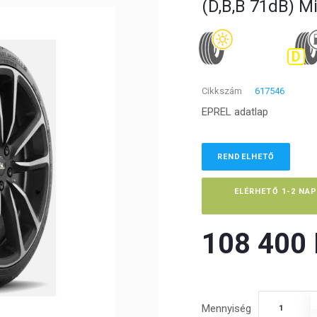
(D,B,B 71dB) M
D
Cikkszám
617546
EPREL adatlap
RENDELHETŐ
ELÉRHETŐ 1-2 NA
108 400 F
Mennyiség