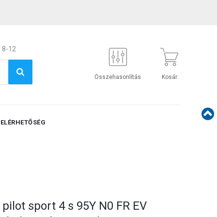
 8-12
Összehasonlítás
Kosár
ELÉRHETŐSÉG
pilot sport 4 s 95Y N0 FR EV