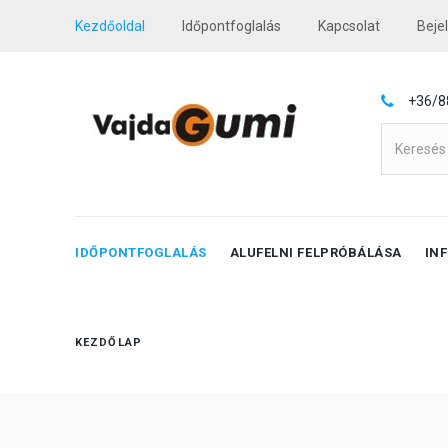
Kezdőoldal
Időpontfoglalás
Kapcsolat
Beje
+36/8
IDŐPONTFOGLALÁS
ALUFELNI FELPRÓBÁLÁSA
IN
KEZDŐLAP