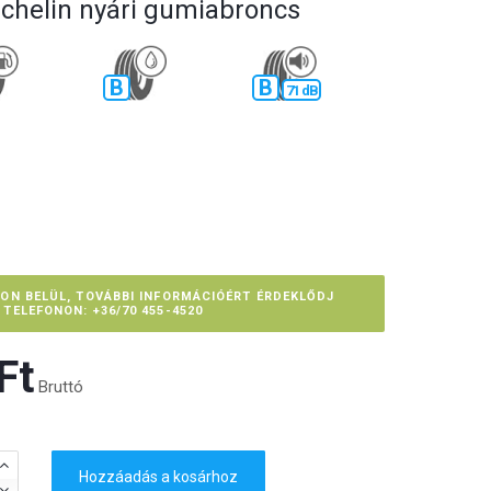
ichelin nyári gumiabroncs
B
B
71 dB
PON BELÜL, TOVÁBBI INFORMÁCIÓÉRT ÉRDEKLŐDJ
TELEFONON: +36/70 455-4520
t‎
Bruttó
Hozzáadás a kosárhoz