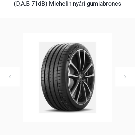
(D,A,B 71dB) Michelin nyári gumiabroncs