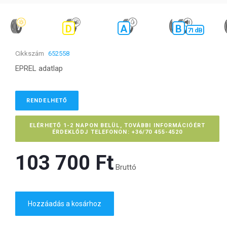
D
A
B
71 dB
Cikkszám
652558
EPREL adatlap
RENDELHETŐ
ELÉRHETŐ 1-2 NAPON BELÜL, TOVÁBBI INFORMÁCIÓÉRT
ÉRDEKLŐDJ TELEFONON: +36/70 455-4520
103 700 Ft‎
Bruttó
Hozzáadás a kosárhoz