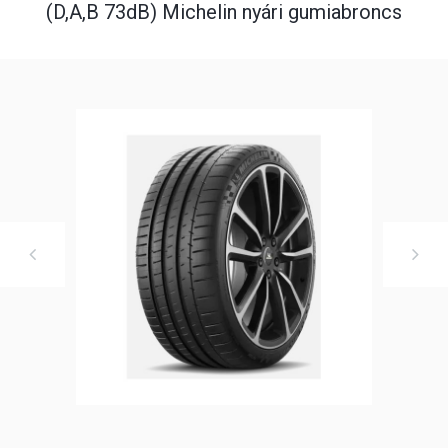
(D,A,B 73dB) Michelin nyári gumiabroncs