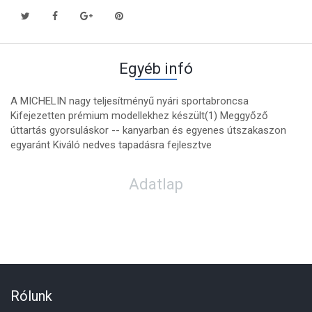
Egyéb infó
A MICHELIN nagy teljesítményű nyári sportabroncsa
Kifejezetten prémium modellekhez készült(1) Meggyőző
úttartás gyorsuláskor -- kanyarban és egyenes útszakaszon
egyaránt Kiváló nedves tapadásra fejlesztve
Adatlap
Rólunk