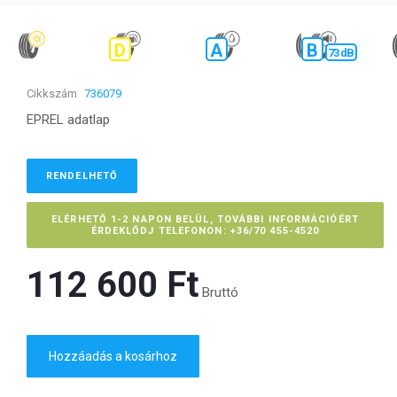
D
A
B
73 dB
Cikkszám
736079
EPREL adatlap
RENDELHETŐ
ELÉRHETŐ 1-2 NAPON BELÜL, TOVÁBBI INFORMÁCIÓÉRT
ÉRDEKLŐDJ TELEFONON: +36/70 455-4520
112 600 Ft‎
Bruttó
Hozzáadás a kosárhoz