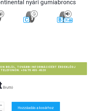
ontinental nyári gumiabroncs
C
B
71 dB
PON BELÜL, TOVÁBBI INFORMÁCIÓÉRT ÉRDEKLŐDJ
TELEFONON: +36/70 455-4520
‎
Bruttó
Hozzáadás a kosárhoz