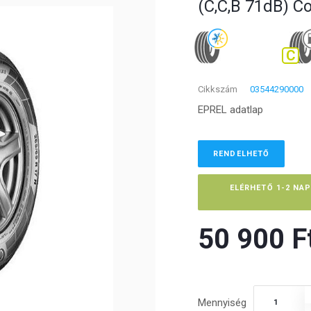
(C,C,B 71dB) C
C
Cikkszám
03544290000
EPREL adatlap
RENDELHETŐ
ELÉRHETŐ 1-2 NA
50 900 Ft
Mennyiség