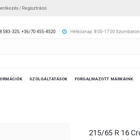
lentkezés / Regisztráció
8 583-325;
+36/70 455-4520
Hétköznap: 8:00-17:00 Szombaton:
FORMÁCIÓK
SZOLGÁLTATÁSOK
FORGALMAZOTT MÁRKÁINK
215/65 R 16 Cr