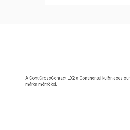
A ContiCrossContact LX2 a Continental különleges gum
márka mérnökei.