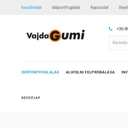
Kezdőoldal
Időpontfoglalás
Kapcsolat
Beje
+36/8
IDŐPONTFOGLALÁS
ALUFELNI FELPRÓBÁLÁSA
IN
KEZDŐLAP