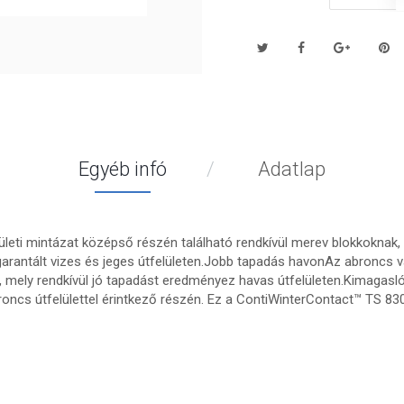
Egyéb infó
Adatlap
ületi mintázat középső részén található rendkívül merev blokkoknak, v
rantált vizes és jeges útfelületen.Jobb tapadás havonAz abroncs vá
, mely rendkívül jó tapadást eredményez havas útfelületen.Kimagasl
ncs útfelülettel érintkező részén. Ez a ContiWinterContact™ TS 8