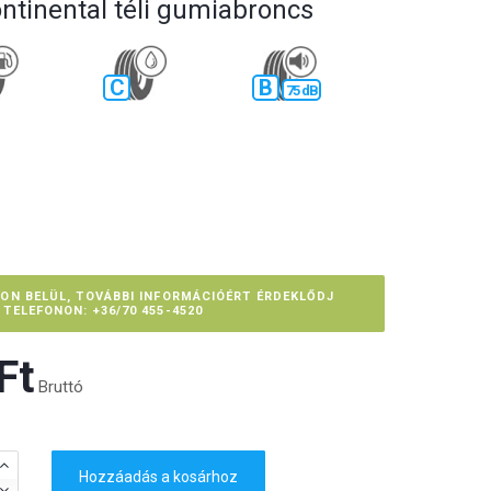
ontinental téli gumiabroncs
C
B
75 dB
PON BELÜL, TOVÁBBI INFORMÁCIÓÉRT ÉRDEKLŐDJ
TELEFONON: +36/70 455-4520
t‎
Bruttó
Hozzáadás a kosárhoz