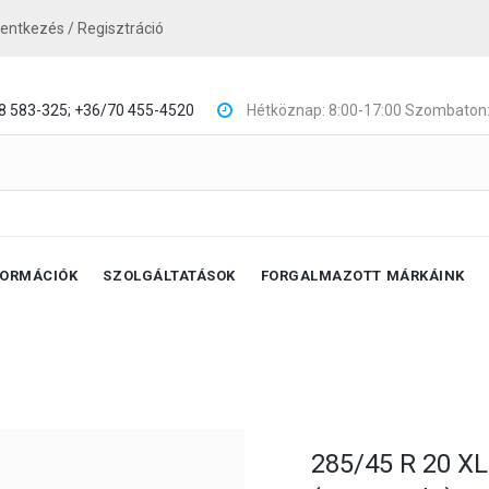
lentkezés / Regisztráció
8 583-325;
+36/70 455-4520
Hétköznap: 8:00-17:00 Szombaton:
FORMÁCIÓK
SZOLGÁLTATÁSOK
FORGALMAZOTT MÁRKÁINK
285/45 R 20 X