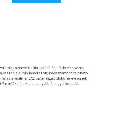
alamint a speciális kialakítású és sűrűn elhelyezett
llrészén a sűrűn lamellázott, nagyszámban található
ó futásteljesítményAz optimalizált blokkmerevségnek
30 P mintázatának alacsonyabb és egyenletesebb