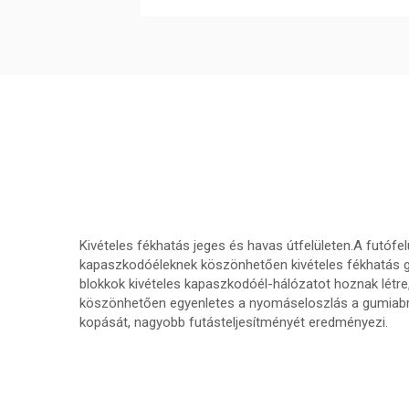
Kivételes fékhatás jeges és havas útfelületen.A futófel
kapaszkodóéleknek köszönhetően kivételes fékhatás ga
blokkok kivételes kapaszkodóél-hálózatot hoznak létre
köszönhetően egyenletes a nyomáseloszlás a gumiabro
kopását, nagyobb futásteljesítményét eredményezi.