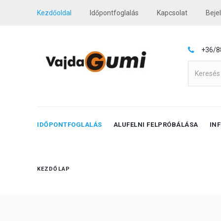
Kezdőoldal
Időpontfoglalás
Kapcsolat
Beje
+36/8
IDŐPONTFOGLALÁS
ALUFELNI FELPRÓBÁLÁSA
IN
KEZDŐLAP