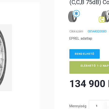
(C,C,B 75dB) C
C
Cikkszám
03544320000
EPREL adatlap
RENDELHETŐ
ELÉRHETŐ 1-2 NA
134 900 F
Mennyiség