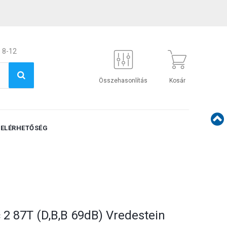
 8-12
Összehasonlítás
Kosár
ELÉRHETŐSÉG
c 2 87T (D,B,B 69dB) Vredestein