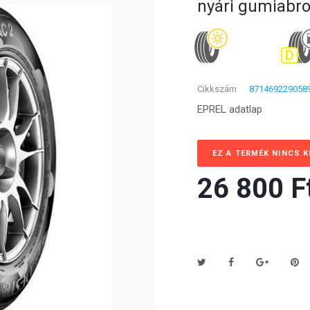
nyári gumiabr
D
Cikkszám
871469229058
EPREL adatlap
EZ A TERMÉK NINCS 
26 800 Ft