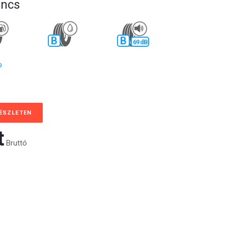
oncs
B
B
69 dB
9
KÉSZLETEN
‎
Bruttó