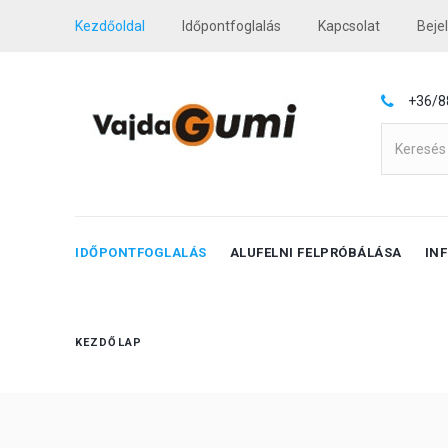
Kezdőoldal
Időpontfoglalás
Kapcsolat
Beje
+36/8
IDŐPONTFOGLALÁS
ALUFELNI FELPRÓBÁLÁSA
IN
KEZDŐLAP