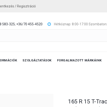
lentkezés / Regisztráció
8 583-325;
+36/70 455-4520
Hétköznap: 8:00-17:00 Szombaton:
FORMÁCIÓK
SZOLGÁLTATÁSOK
FORGALMAZOTT MÁRKÁINK
165 R 15 T-Tra