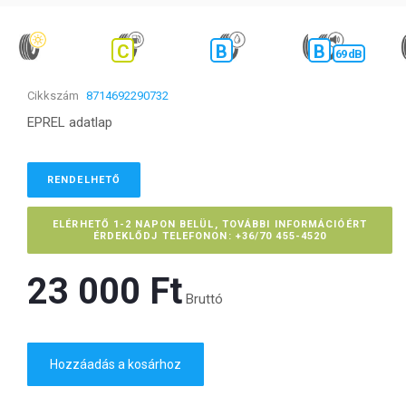
C
B
B
69 dB
Cikkszám
8714692290732
EPREL adatlap
RENDELHETŐ
ELÉRHETŐ 1-2 NAPON BELÜL, TOVÁBBI INFORMÁCIÓÉRT
ÉRDEKLŐDJ TELEFONON: +36/70 455-4520
23 000 Ft‎
Bruttó
Hozzáadás a kosárhoz