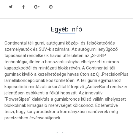
Egyéb infó
Continental téli gumi, autógumi közép- és felsőkateóriás
személyautók és SUV-k számára. Az autógumi lenyűgöző
tapadással rendelkezik havas útfelületen az „S-GRIP
technológia, illetve a hosszanti irányba elhelyezett számos
kapaszkodóél és mintázati blokk révén. A Continental téli
guminak kiváló a kezelhetősége havas úton az új „PrecisionPlus
lamellakoncepciónak köszönhetően. A téli gumi egymáshoz
kapcsolódó mintázati árkai által létrejövő „ActiveBand rendszer
jelentősen csökkenti a fékút hosszát. Az innovatív
"PowerSipes" kialakítás a gumiabroncs külső vállán elhelyezett
blokkoknak kimagasló merevséget kölcsönöz. Ez lehetővé
teszi, hogy kanyarodáskor a kormányzási manőverek még
precízebben érvényesüljenek.