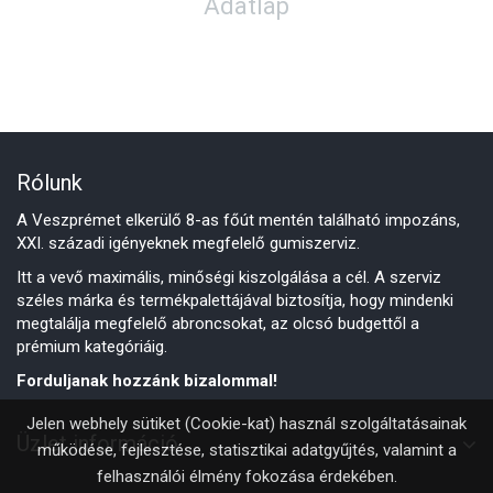
Adatlap
Rólunk
A Veszprémet elkerülő 8-as főút mentén található impozáns,
XXI. századi igényeknek megfelelő gumiszerviz.
Itt a vevő maximális, minőségi kiszolgálása a cél. A szerviz
széles márka és termékpalettájával biztosítja, hogy mindenki
megtalálja megfelelő abroncsokat, az olcsó budgettől a
prémium kategóriáig.
Forduljanak hozzánk bizalommal!
Jelen webhely sütiket (Cookie-kat) használ szolgáltatásainak
Üzlet információ
működése, fejlesztése, statisztikai adatgyűjtés, valamint a
felhasználói élmény fokozása érdekében.