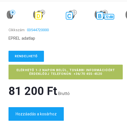
D
C
B
72 dB
Cikkszám
03544720000
EPREL adatlap
RENDELHETŐ
ELÉRHETŐ 1-2 NAPON BELÜL, TOVÁBBI INFORMÁCIÓÉRT
ÉRDEKLŐDJ TELEFONON: +36/70 455-4520
81 200 Ft‎
Bruttó
Hozzáadás a kosárhoz