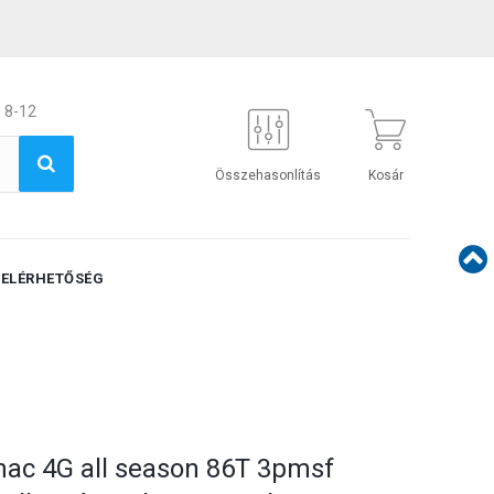
 8-12
Összehasonlítás
Kosár
ELÉRHETŐSÉG
nac 4G all season 86T 3pmsf