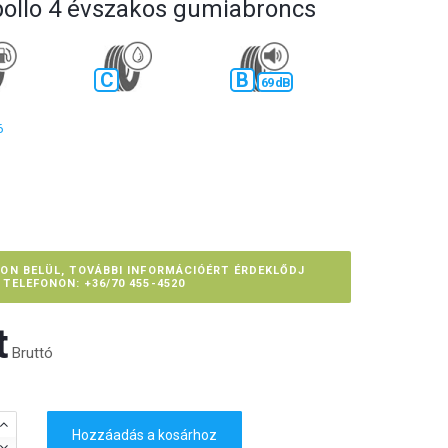
pollo 4 évszakos gumiabroncs
C
B
69 dB
6
PON BELÜL, TOVÁBBI INFORMÁCIÓÉRT ÉRDEKLŐDJ
TELEFONON: +36/70 455-4520
‎
Bruttó
Hozzáadás a kosárhoz