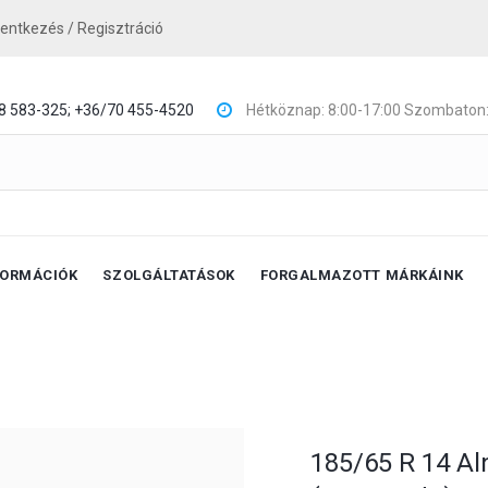
lentkezés / Regisztráció
8 583-325;
+36/70 455-4520
Hétköznap: 8:00-17:00 Szombaton:
FORMÁCIÓK
SZOLGÁLTATÁSOK
FORGALMAZOTT MÁRKÁINK
185/65 R 14 Al