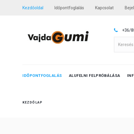
Kezdőoldal
Időpontfoglalás
Kapcsolat
Beje
+36/8
IDŐPONTFOGLALÁS
ALUFELNI FELPRÓBÁLÁSA
IN
KEZDŐLAP