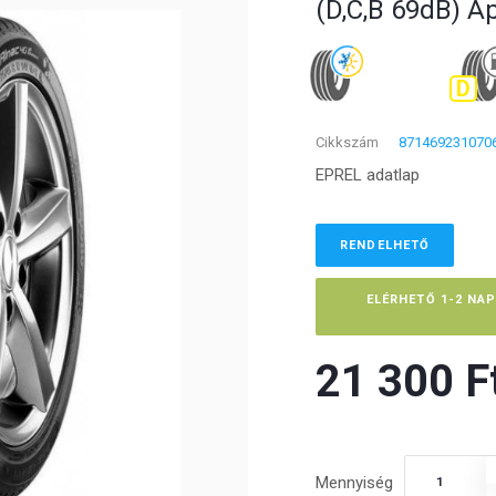
(D,C,B 69dB) A
D
Cikkszám
871469231070
EPREL adatlap
RENDELHETŐ
ELÉRHETŐ 1-2 NA
21 300 Ft
Mennyiség