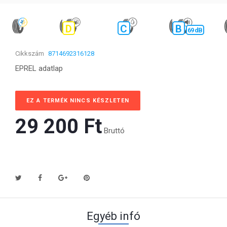
D
C
B
69 dB
Cikkszám
8714692316128
EPREL adatlap
EZ A TERMÉK NINCS KÉSZLETEN
29 200 Ft‎
Bruttó
Egyéb infó