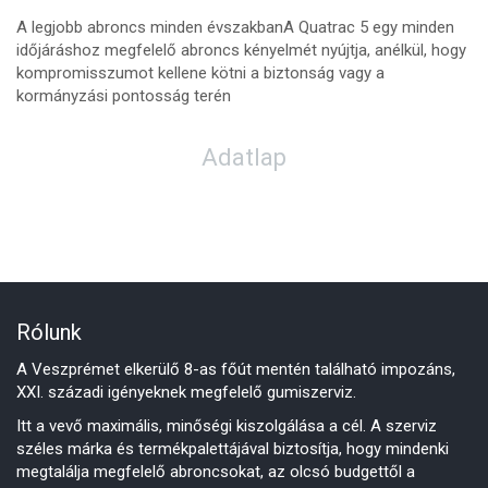
A legjobb abroncs minden évszakbanA Quatrac 5 egy minden
időjáráshoz megfelelő abroncs kényelmét nyújtja, anélkül, hogy
kompromisszumot kellene kötni a biztonság vagy a
kormányzási pontosság terén
Adatlap
Rólunk
A Veszprémet elkerülő 8-as főút mentén található impozáns,
XXI. századi igényeknek megfelelő gumiszerviz.
Itt a vevő maximális, minőségi kiszolgálása a cél. A szerviz
széles márka és termékpalettájával biztosítja, hogy mindenki
megtalálja megfelelő abroncsokat, az olcsó budgettől a