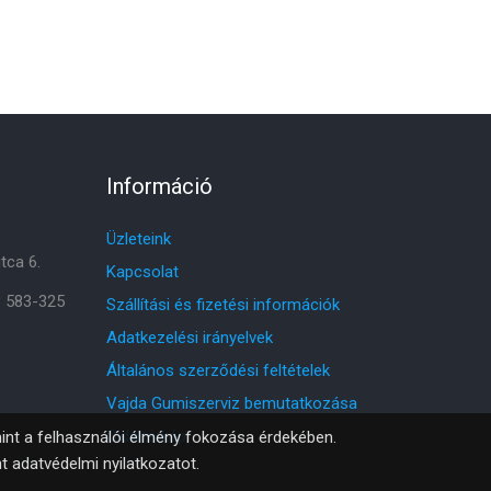
Információ
Üzleteink
tca 6.
Kapcsolat
8 583-325
Szállítási és fizetési információk
Adatkezelési irányelvek
Általános szerződési feltételek
Vajda Gumiszerviz bemutatkozása
Oldaltérkép
amint a felhasználói élmény fokozása érdekében.
nt
adatvédelmi nyilatkozatot
.