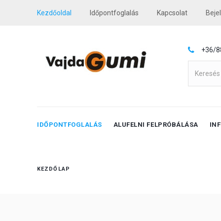
Kezdőoldal
Időpontfoglalás
Kapcsolat
Beje
+36/8
IDŐPONTFOGLALÁS
ALUFELNI FELPRÓBÁLÁSA
IN
KEZDŐLAP