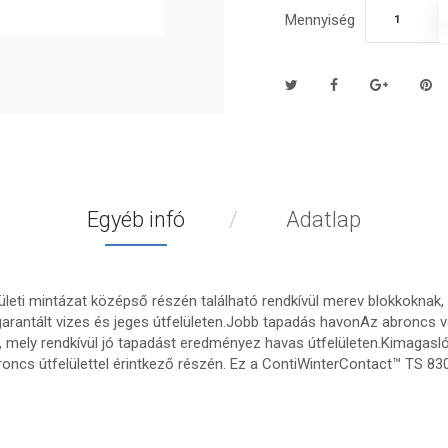
Mennyiség
Egyéb infó
Adatlap
ületi mintázat középső részén található rendkívül merev blokkoknak, v
rantált vizes és jeges útfelületen.Jobb tapadás havonAz abroncs vá
, mely rendkívül jó tapadást eredményez havas útfelületen.Kimagasl
ncs útfelülettel érintkező részén. Ez a ContiWinterContact™ TS 8