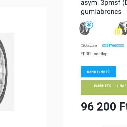
asym. 3pmsf (D
gumiabroncs
D
Cikkszám
03547660000
EPREL adatlap
RENDELHETŐ
ELÉRHETŐ 1-2 NA
96 200 Ft