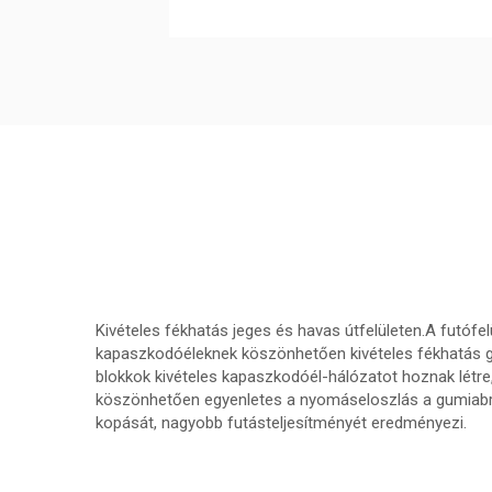
Kivételes fékhatás jeges és havas útfelületen.A futófel
kapaszkodóéleknek köszönhetően kivételes fékhatás ga
blokkok kivételes kapaszkodóél-hálózatot hoznak létre
köszönhetően egyenletes a nyomáseloszlás a gumiabro
kopását, nagyobb futásteljesítményét eredményezi.