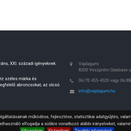
áns, XXI. századi igényeknek
Vajdagumi
8200 Veszprém Gladsaxe u
rviz széles márka és
06/70 455-4520 vagy 06/8
megfelelő abroncsokat, az olcsó
info@vajdagumi.hu
lgáltatásainak működése, fejlesztése, statisztikai adatgyűjtés, val
elhasználó elfogadja a sütikre vonatkozó alábbi irányelveket, valami
Elfogadom
Elutasítom
További információ