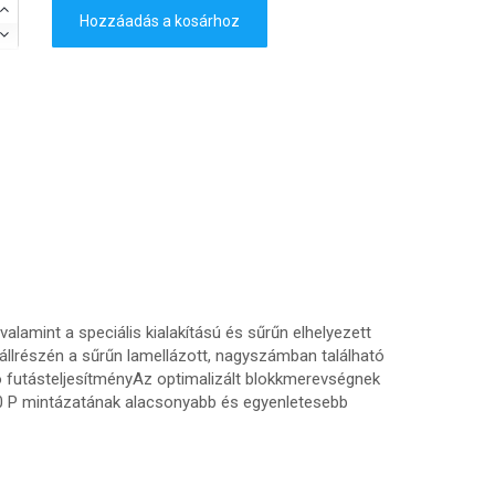
Hozzáadás a kosárhoz
alamint a speciális kialakítású és sűrűn elhelyezett
llrészén a sűrűn lamellázott, nagyszámban található
ó futásteljesítményAz optimalizált blokkmerevségnek
30 P mintázatának alacsonyabb és egyenletesebb