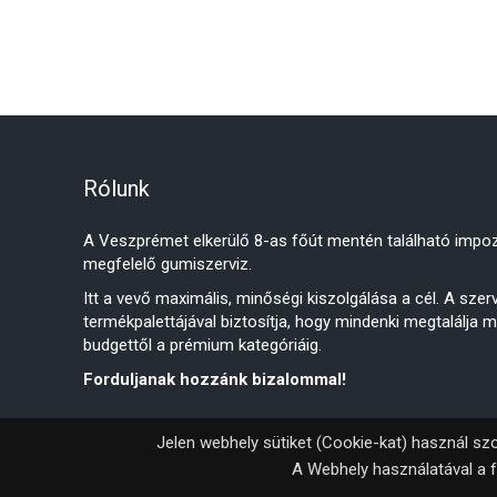
Rólunk
A Veszprémet elkerülő 8-as főút mentén található impoz
megfelelő gumiszerviz.
Itt a vevő maximális, minőségi kiszolgálása a cél. A sze
termékpalettájával biztosítja, hogy mindenki megtalálja 
budgettől a prémium kategóriáig.
Forduljanak hozzánk bizalommal!
Jelen webhely sütiket (Cookie-kat) használ szo
A Webhely használatával a f