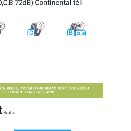
,C,B 72dB) Continental téli
C
B
72 dB
PON BELÜL, TOVÁBBI INFORMÁCIÓÉRT ÉRDEKLŐDJ
TELEFONON: +36/70 455-4520
‎
Bruttó