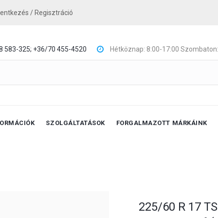
lentkezés / Regisztráció
8 583-325;
+36/70 455-4520
Hétköznap: 8:00-17:00 Szombaton:
FORMÁCIÓK
SZOLGÁLTATÁSOK
FORGALMAZOTT MÁRKÁINK
225/60 R 17 TS