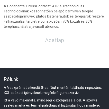
A Continental CrossContact™ ATR a TractionPlus+
Technológiának köszönhetően belépő bármilyen terepre
szabadidőjárművek, platós kisteherautók és terepjárók részére.
Felhasználási területre vonatkozóan 70% közúti és 30%
terephasználatra javasolt abroncs.
Adatlap
Rólunk
A Veszprémet elkerülő 8-as főút mentén található impozáns,
XXI. századi igényeknek megfelelő gumiszerviz.
Itt a vevő maximális, minőségi kiszolgálása a cél. A szerviz
széles márka és termékpalettájával biztosítja, hogy mindenki