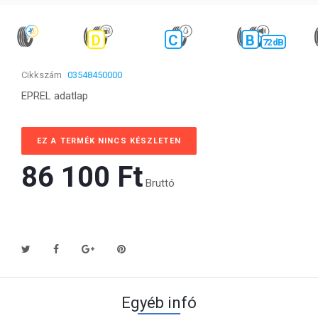
D
C
B
72 dB
Cikkszám
03548450000
EPREL adatlap
EZ A TERMÉK NINCS KÉSZLETEN
86 100 Ft‎
Bruttó
Egyéb infó