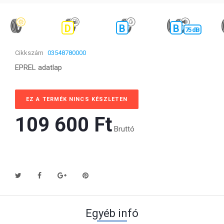
D
B
B
75 dB
Cikkszám
03548780000
EPREL adatlap
EZ A TERMÉK NINCS KÉSZLETEN
109 600 Ft‎
Bruttó
Egyéb infó