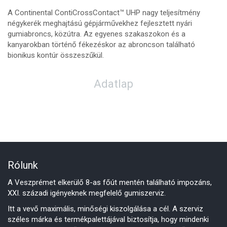
A Continental ContiCrossContact™ UHP nagy teljesítmény
négykerék meghajtású gépjárművekhez fejlesztett nyári
gumiabroncs, közútra. Az egyenes szakaszokon és a
kanyarokban történő fékezéskor az abroncson található
bionikus kontúr összeszűkül.
Adatlap
Rólunk
A Veszprémet elkerülő 8-as főút mentén található impozáns,
XXI. századi igényeknek megfelelő gumiszerviz.
Itt a vevő maximális, minőségi kiszolgálása a cél. A szerviz
széles márka és termékpalettájával biztosítja, hogy mindenki