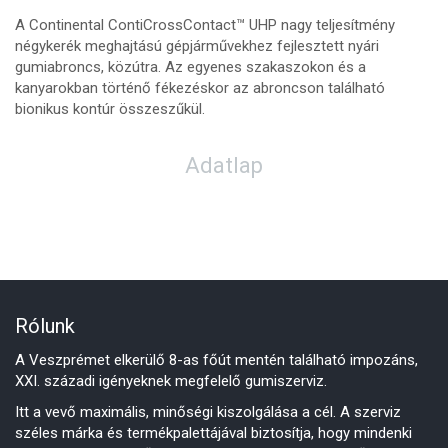
A Continental ContiCrossContact™ UHP nagy teljesítmény
négykerék meghajtású gépjárművekhez fejlesztett nyári
gumiabroncs, közútra. Az egyenes szakaszokon és a
kanyarokban történő fékezéskor az abroncson található
bionikus kontúr összeszűkül.
Adatlap
Rólunk
A Veszprémet elkerülő 8-as főút mentén található impozáns,
XXI. századi igényeknek megfelelő gumiszerviz.
Itt a vevő maximális, minőségi kiszolgálása a cél. A szerviz
széles márka és termékpalettájával biztosítja, hogy mindenki