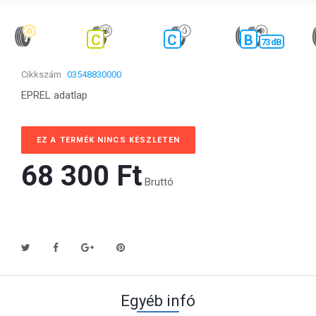
C
C
B
73 dB
Cikkszám
03548830000
EPREL adatlap
EZ A TERMÉK NINCS KÉSZLETEN
68 300 Ft‎
Bruttó
Egyéb infó