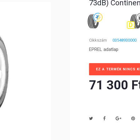
73dB) Continen
D
Cikkszám
03548930000
EPREL adatlap
EZ A TERMÉK NINCS 
71 300 Ft