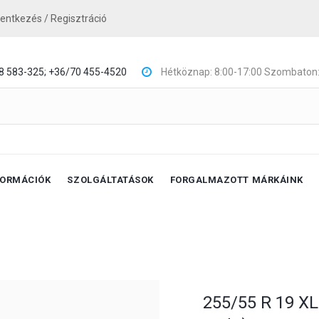
lentkezés / Regisztráció
8 583-325;
+36/70 455-4520
Hétköznap: 8:00-17:00 Szombaton:
FORMÁCIÓK
SZOLGÁLTATÁSOK
FORGALMAZOTT MÁRKÁINK
255/55 R 19 XL