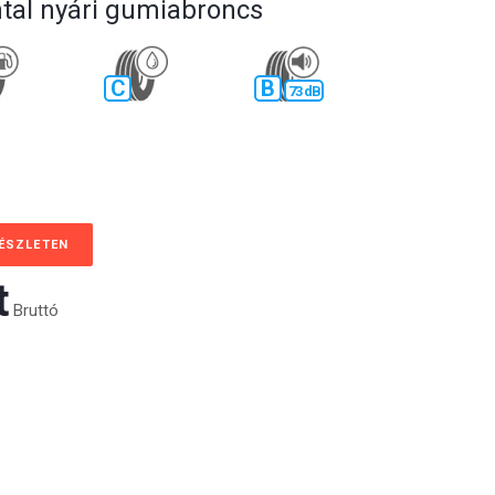
tal nyári gumiabroncs
C
B
73 dB
KÉSZLETEN
‎
Bruttó