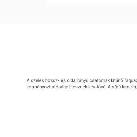
A széles hossz- és oldalirányú csatornák kitűnő "aqua
kormányozhatóságot tesznek lehetővé. A sűrű lamelláz