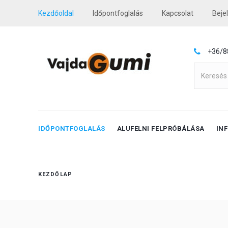
Kezdőoldal
Időpontfoglalás
Kapcsolat
Beje
+36/8
IDŐPONTFOGLALÁS
ALUFELNI FELPRÓBÁLÁSA
IN
KEZDŐLAP