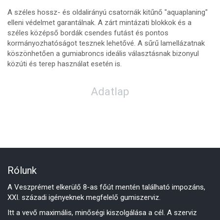
A széles hossz- és oldalirányú csatornák kitűnő "aquaplaning"
elleni védelmet garantálnak. A zárt mintázati blokkok és a
széles középső bordák csendes futást és pontos
kormányozhatóságot tesznek lehetővé. A sűrű lamellázatnak
köszönhetően a gumiabroncs ideális választásnak bizonyul
közúti és terep használat esetén is.
Adatlap
Rólunk
A Veszprémet elkerülő 8-as főút mentén található impozáns,
XXI. századi igényeknek megfelelő gumiszerviz.
Itt a vevő maximális, minőségi kiszolgálása a cél. A szerviz