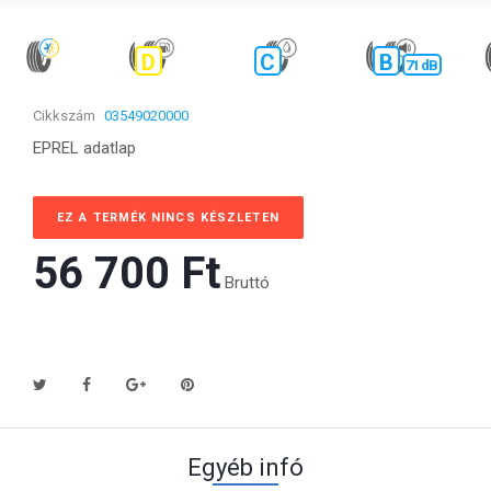
D
C
B
71 dB
Cikkszám
03549020000
EPREL adatlap
EZ A TERMÉK NINCS KÉSZLETEN
56 700 Ft‎
Bruttó
Egyéb infó