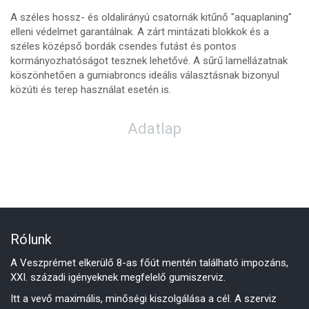
A széles hossz- és oldalirányú csatornák kitűnő "aquaplaning"
elleni védelmet garantálnak. A zárt mintázati blokkok és a
széles középső bordák csendes futást és pontos
kormányozhatóságot tesznek lehetővé. A sűrű lamellázatnak
köszönhetően a gumiabroncs ideális választásnak bizonyul
közúti és terep használat esetén is.
Adatlap
Rólunk
A Veszprémet elkerülő 8-as főút mentén található impozáns,
XXI. századi igényeknek megfelelő gumiszerviz.
Itt a vevő maximális, minőségi kiszolgálása a cél. A szerviz