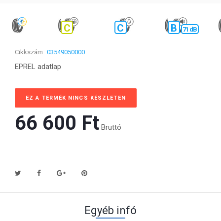
C
C
B
71 dB
Cikkszám
03549050000
EPREL adatlap
EZ A TERMÉK NINCS KÉSZLETEN
66 600 Ft‎
Bruttó
Egyéb infó