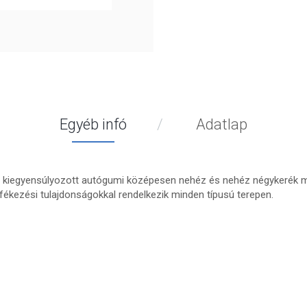
Egyéb infó
Adatlap
l kiegyensúlyozott autógumi középesen nehéz és nehéz négykerék me
ékezési tulajdonságokkal rendelkezik minden típusú terepen.