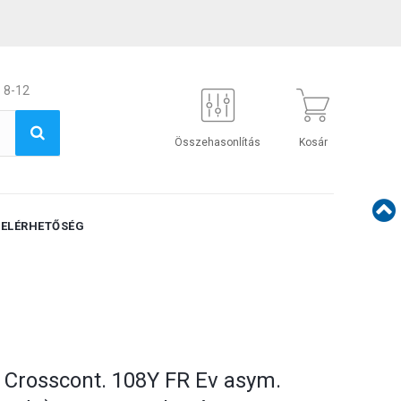
 8-12
Összehasonlítás
Kosár
ELÉRHETŐSÉG
 Crosscont. 108Y FR Ev asym.