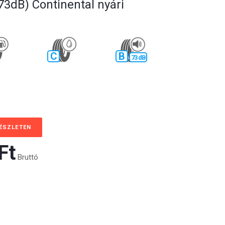
73dB) Continental nyári
C
B
73 dB
KÉSZLETEN
t‎
Bruttó