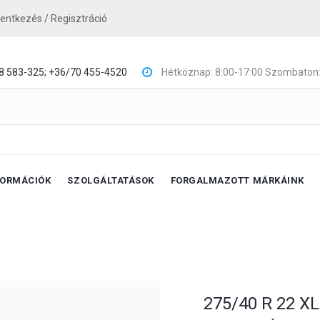
lentkezés / Regisztráció
8 583-325;
+36/70 455-4520
Hétköznap: 8:00-17:00 Szombaton:
FORMÁCIÓK
SZOLGÁLTATÁSOK
FORGALMAZOTT MÁRKÁINK
275/40 R 22 XL