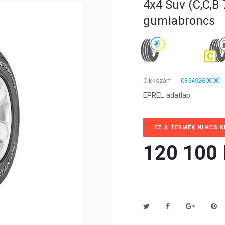
4x4 Suv (C,C,B 
gumiabroncs
C
Cikkszám
03549260000
EPREL adatlap
EZ A TERMÉK NINCS 
120 100 F