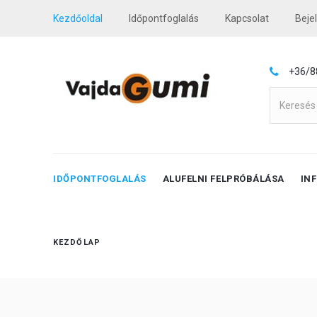
Kezdőoldal
Időpontfoglalás
Kapcsolat
Beje
+36/8
IDŐPONTFOGLALÁS
ALUFELNI FELPRÓBÁLÁSA
IN
KEZDŐLAP