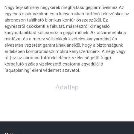
Nagy teljesítmény négykerék meghajtású gépjárművekhez Az
egyenes szakaszokon és a kanyarokban történő fékezéskor az
abroncson található bionikus kontúr összeszűkül. Ez
egyrészről csökkenti a fékutat, másrészről kimagasló
kanyarstabilitást kölcsönöz a gépjárműnek. Az aszimmetrikus
mintázat és a merev vállblokkok kivételes kanyarodást és
élvezetes vezetést garantálnak anélkül, hogy a biztonságunk
érdekében kompromisszumokra kényszerülnénk. A négy vagy
öt (ez az abroncs futófelületének szélességétől függ)
körbefutó széles vízelvezető csatorna egyedülálló
"aquaplaning" elleni védelmet szavatol.
Adatlap