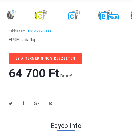
C
C
B
73 dB
Cikkszám
03549390000
EPREL adatlap
EZ A TERMÉK NINCS KÉSZLETEN
64 700 Ft‎
Bruttó
Egyéb infó