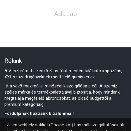
Adatlap
Rólunk
A Veszprémet elkerülő 8-as főút mentén található impozáns,
XXI. századi igényeknek megfelelő gumiszerviz.
Itt a vevő maximális, minőségi kiszolgálása a cél. A szerviz
széles márka és termékpalettájával biztosítja, hogy mindenki
megtalálja megfelelő abroncsokat, az olcsó budgettől a
prémium kategóriáig.
Forduljanak hozzánk bizalommal!
Jelen webhely sütiket (Cookie-kat) használ szolgáltatásainak
Üzlet információ