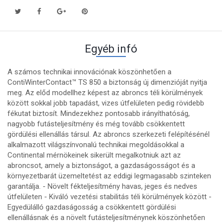
Egyéb infó
A számos technikai innovációnak köszönhetően a
ContiWinterContact™ TS 850 a biztonság új dimenzióját nyitja
meg. Az előd modellhez képest az abroncs téli körülmények
között sokkal jobb tapadást, vizes útfelületen pedig rövidebb
fékutat biztosít. Mindezekhez pontosabb irányíthatóság,
nagyobb futásteljesítmény és még tovább csökkentett
gördülési ellenállás társul. Az abroncs szerkezeti felépítésénél
alkalmazott világszínvonalú technikai megoldásokkal a
Continental mérnökeinek sikerült megalkotniuk azt az
abroncsot, amely a biztonságot, a gazdaságosságot és a
környezetbarát üzemeltetést az eddigi legmagasabb szinteken
garantálja. - Növelt fékteljesítmény havas, jeges és nedves
útfelületen - Kiváló vezetési stabilitás téli körülmények között -
Egyedülálló gazdaságosság a csökkentett gördülési
ellenállásnak és a növelt futásteljesítménynek köszönhetően