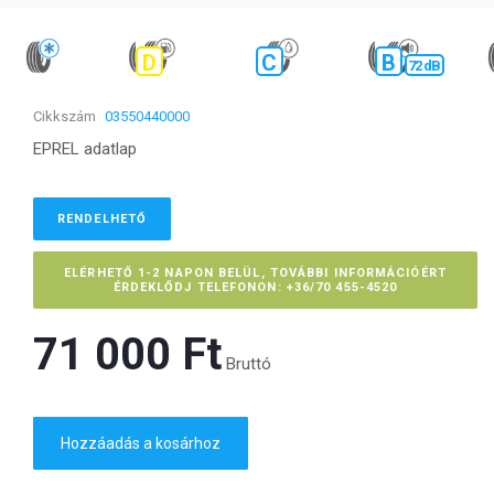
D
C
B
72 dB
Cikkszám
03550440000
EPREL adatlap
RENDELHETŐ
ELÉRHETŐ 1-2 NAPON BELÜL, TOVÁBBI INFORMÁCIÓÉRT
ÉRDEKLŐDJ TELEFONON: +36/70 455-4520
71 000 Ft‎
Bruttó
Hozzáadás a kosárhoz