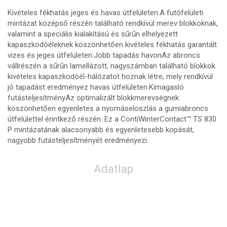
Kivételes fékhatás jeges és havas útfelületen.A futófelületi
mintázat középső részén található rendkívül merev blokkoknak,
valamint a speciális kialakítású és sűrűn elhelyezett
kapaszkodóéleknek köszönhetően kivételes fékhatás garantált
vizes és jeges útfelületen.Jobb tapadás havonAz abroncs
vállrészén a sűrűn lamellázott, nagyszámban található blokkok
kivételes kapaszkodóél-hálózatot hoznak létre, mely rendkívül
jó tapadást eredményez havas útfelületen.Kimagasló
futásteljesítményAz optimalizált blokkmerevségnek
köszönhetően egyenletes a nyomáseloszlás a gumiabroncs
útfelülettel érintkező részén. Ez a ContiWinterContact™ TS 830
P mintázatának alacsonyabb és egyenletesebb kopását,
nagyobb futásteljesítményét eredményezi.
Adatlap