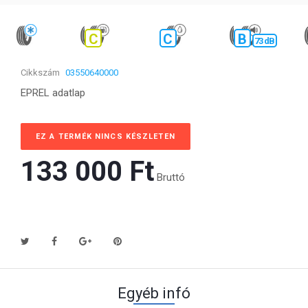
C
C
B
73 dB
Cikkszám
03550640000
EPREL adatlap
EZ A TERMÉK NINCS KÉSZLETEN
133 000 Ft‎
Bruttó
Egyéb infó