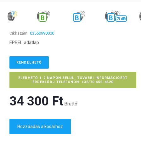
B
B
B
71 dB
Cikkszám
03550990000
EPREL adatlap
RENDELHETŐ
ELÉRHETŐ 1-2 NAPON BELÜL, TOVÁBBI INFORMÁCIÓÉRT
ÉRDEKLŐDJ TELEFONON: +36/70 455-4520
34 300 Ft‎
Bruttó
Hozzáadás a kosárhoz