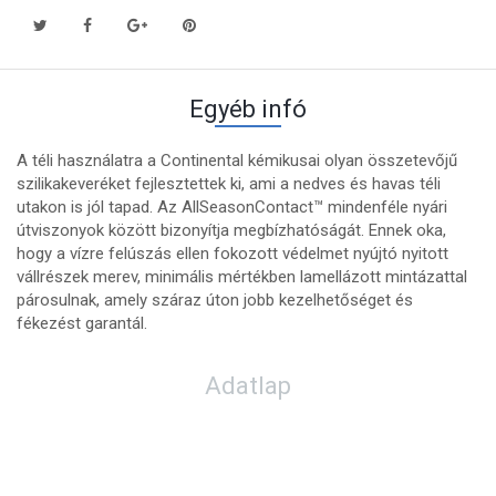
Egyéb infó
A téli használatra a Continental kémikusai olyan összetevőjű
szilikakeveréket fejlesztettek ki, ami a nedves és havas téli
utakon is jól tapad. Az AllSeasonContact™ mindenféle nyári
útviszonyok között bizonyítja megbízhatóságát. Ennek oka,
hogy a vízre felúszás ellen fokozott védelmet nyújtó nyitott
vállrészek merev, minimális mértékben lamellázott mintázattal
párosulnak, amely száraz úton jobb kezelhetőséget és
fékezést garantál.
Adatlap