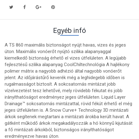
Egyéb infó
A TS 860 maximális biztonságot nyújt havas, vizes és jeges
úton. Maximális vonóerőt nyújtó szilika alapanyaggal
kiemelkedő biztonság érhető el vizes útfelületen. A legújabb
fejlesztésű szilika alapanyag CoolChiltechnológia A hajlékony
polimer mátrix a nagyobb adhézió által nagyobb vonóerőt
jelent. Az időjárástűrő keverék még a leghidegebb időben is
rugalmasságot biztosít. A sokcsatornás mintázat jobb
vízelvezetést tesz lehetővé, mely rövidebb fékutat és jobb
irányíthatóságot eredményez jeges útfelületen. Liquid Layer
Drainage™ sokcsatornás mintázattal, rövid fékút érhető el még
jeges útfelületen is. A Snow Curve+ Technology 3D mintázati
árkok segítenek megtartani a mintázati árokba került havat. A
gátként működő árkok megakadályozzák a hó könnyű kijutását
a fő mintázati árkokból, biztonságos irányíthatóságot
eredményezve havas úton.