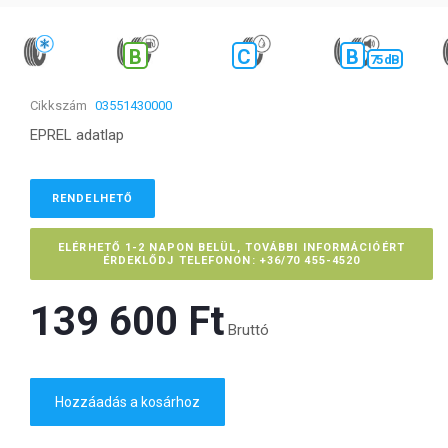
B
C
B
75 dB
Cikkszám
03551430000
EPREL adatlap
RENDELHETŐ
ELÉRHETŐ 1-2 NAPON BELÜL, TOVÁBBI INFORMÁCIÓÉRT
ÉRDEKLŐDJ TELEFONON: +36/70 455-4520
139 600 Ft‎
Bruttó
Hozzáadás a kosárhoz