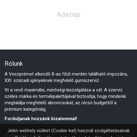
Adatlap
Rólunk
A Veszprémet elkerülő 8-as főút mentén található impozáns,
XXI. századi igényeknek megfelelő gumiszerviz.
Itt a vevő maximális, minőségi kiszolgálása a cél. A szerviz
széles márka és termékpalettájával biztosítja, hogy mindenki
megtalálja megfelelő abroncsokat, az olcsó budgettől a
prémium kategóriáig.
Forduljanak hozzánk bizalommal!
Jelen webhely sütiket (Cookie-kat) használ szolgáltatásainak
Üzlet információ