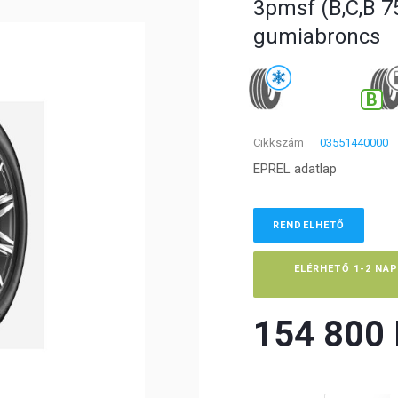
3pmsf (B,C,B 75
gumiabroncs
B
Cikkszám
03551440000
EPREL adatlap
RENDELHETŐ
ELÉRHETŐ 1-2 NA
154 800 F