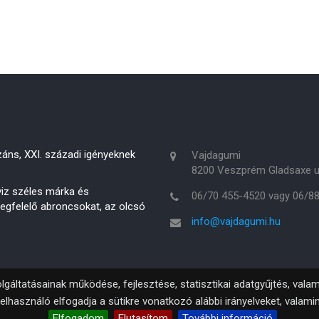
áns, XXI. századi igényeknek
Vajdagumi
8200 Veszprém Gladsaxe u
rviz széles márka és
06/70 455-4520 vagy 06/8
megfelelő abroncsokat, az olcsó
info@vajdagumi.hu
lgáltatásainak működése, fejlesztése, statisztikai adatgyűjtés, val
elhasználó elfogadja a sütikre vonatkozó alábbi irányelveket, valami
Elfogadom
Elutasítom
További információ