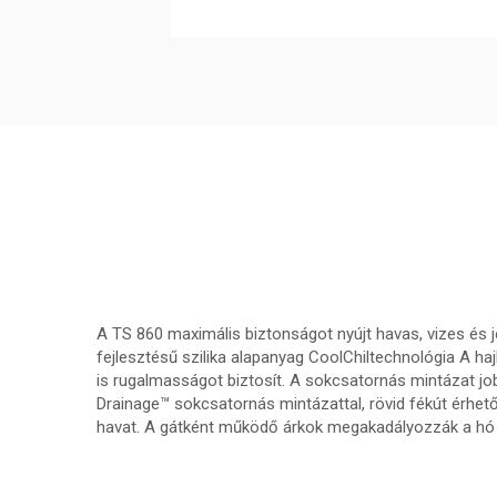
A TS 860 maximális biztonságot nyújt havas, vizes és j
fejlesztésű szilika alapanyag CoolChiltechnológia A ha
is rugalmasságot biztosít. A sokcsatornás mintázat job
Drainage™ sokcsatornás mintázattal, rövid fékút érhető
havat. A gátként működő árkok megakadályozzák a hó k