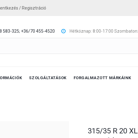
lentkezés / Regisztráció
8 583-325;
+36/70 455-4520
Hétköznap: 8:00-17:00 Szombaton:
FORMÁCIÓK
SZOLGÁLTATÁSOK
FORGALMAZOTT MÁRKÁINK
315/35 R 20 XL