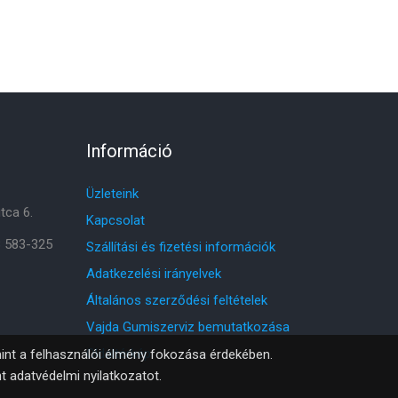
Információ
Üzleteink
tca 6.
Kapcsolat
8 583-325
Szállítási és fizetési információk
Adatkezelési irányelvek
Általános szerződési feltételek
Vajda Gumiszerviz bemutatkozása
Oldaltérkép
amint a felhasználói élmény fokozása érdekében.
nt
adatvédelmi nyilatkozatot
.