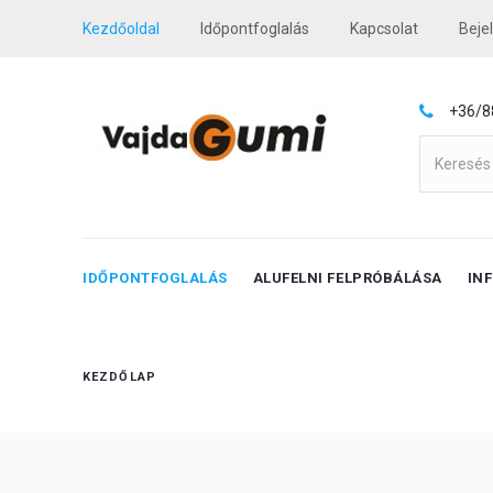
Kezdőoldal
Időpontfoglalás
Kapcsolat
Beje
+36/8
IDŐPONTFOGLALÁS
ALUFELNI FELPRÓBÁLÁSA
IN
KEZDŐLAP