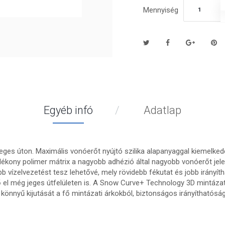
Mennyiség
Egyéb infó
Adatlap
eges úton. Maximális vonóerőt nyújtó szilika alapanyaggal kiemelkedő
jlékony polimer mátrix a nagyobb adhézió által nagyobb vonóerőt jel
b vízelvezetést tesz lehetővé, mely rövidebb fékutat és jobb irányít
 el még jeges útfelületen is. A Snow Curve+ Technology 3D mintázati
önnyű kijutását a fő mintázati árkokból, biztonságos irányíthatós