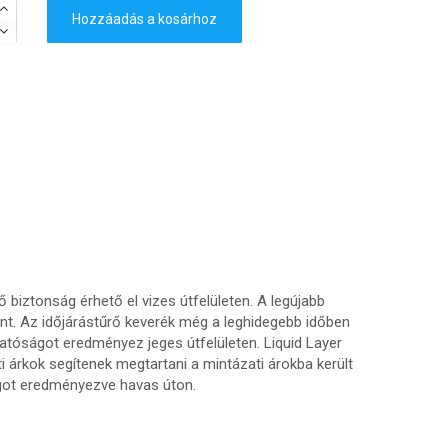
Hozzáadás a kosárhoz
 biztonság érhető el vizes útfelületen. A legújabb
ent. Az időjárástűrő keverék még a leghidegebb időben
hatóságot eredményez jeges útfelületen. Liquid Layer
 árkok segítenek megtartani a mintázati árokba került
ágot eredményezve havas úton.