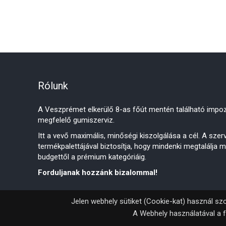
Rólunk
A Veszprémet elkerülő 8-as főút mentén található impoz
megfelelő gumiszerviz.
Itt a vevő maximális, minőségi kiszolgálása a cél. A sze
termékpalettájával biztosítja, hogy mindenki megtalálja 
budgettől a prémium kategóriáig.
Forduljanak hozzánk bizalommal!
Jelen webhely sütiket (Cookie-kat) használ szo
A Webhely használatával a f