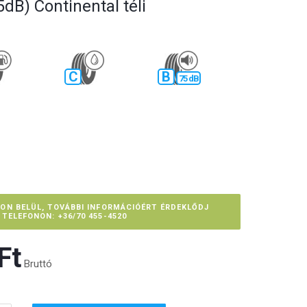
dB) Continental téli
C
B
75 dB
PON BELÜL, TOVÁBBI INFORMÁCIÓÉRT ÉRDEKLŐDJ
TELEFONON: +36/70 455-4520
t‎
Bruttó