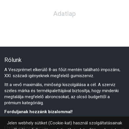
Adatlap
Rólunk
A Veszprémet elkerülő 8-as főút mentén található impozáns,
XXI. századi igényeknek megfelelő gumiszerviz.
Itt a vevő maximális, minőségi kiszolgálása a cél. A szerviz
széles márka és termékpalettájával biztosítja, hogy mindenki
megtalálja megfelelő abroncsokat, az olcsó budgettől a
prémium kategóriáig.
Forduljanak hozzánk bizalommal!
Jelen webhely sütiket (Cookie-kat) használ szolgáltatásainak
Üzlet információ