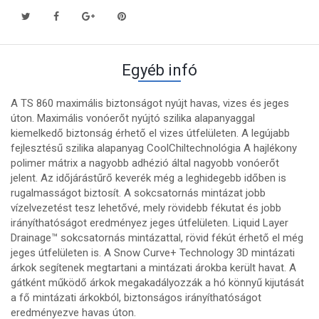
Egyéb infó
A TS 860 maximális biztonságot nyújt havas, vizes és jeges
úton. Maximális vonóerőt nyújtó szilika alapanyaggal
kiemelkedő biztonság érhető el vizes útfelületen. A legújabb
fejlesztésű szilika alapanyag CoolChiltechnológia A hajlékony
polimer mátrix a nagyobb adhézió által nagyobb vonóerőt
jelent. Az időjárástűrő keverék még a leghidegebb időben is
rugalmasságot biztosít. A sokcsatornás mintázat jobb
vízelvezetést tesz lehetővé, mely rövidebb fékutat és jobb
irányíthatóságot eredményez jeges útfelületen. Liquid Layer
Drainage™ sokcsatornás mintázattal, rövid fékút érhető el még
jeges útfelületen is. A Snow Curve+ Technology 3D mintázati
árkok segítenek megtartani a mintázati árokba került havat. A
gátként működő árkok megakadályozzák a hó könnyű kijutását
a fő mintázati árkokból, biztonságos irányíthatóságot
eredményezve havas úton.