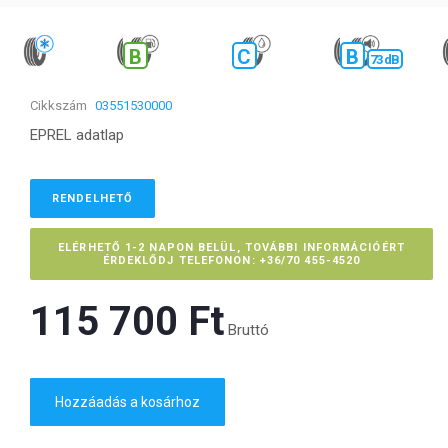
B
C
B
73 dB
Cikkszám
03551530000
EPREL adatlap
RENDELHETŐ
ELÉRHETŐ 1-2 NAPON BELÜL, TOVÁBBI INFORMÁCIÓÉRT
ÉRDEKLŐDJ TELEFONON: +36/70 455-4520
115 700 Ft‎
Bruttó
Hozzáadás a kosárhoz