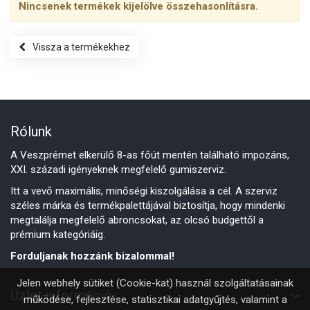
Nincsenek termékek kijelölve összehasonlításra.
Vissza a termékekhez
Rólunk
A Veszprémet elkerülő 8-as főút mentén található impozáns,
XXI. századi igényeknek megfelelő gumiszerviz.
Itt a vevő maximális, minőségi kiszolgálása a cél. A szerviz
széles márka és termékpalettájával biztosítja, hogy mindenki
megtalálja megfelelő abroncsokat, az olcsó budgettől a
prémium kategóriáig.
Forduljanak hozzánk bizalommal!
Jelen webhely sütiket (Cookie-kat) használ szolgáltatásainak
Üzlet információ
működése, fejlesztése, statisztikai adatgyűjtés, valamint a